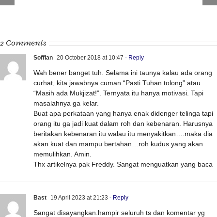
Di manakah Yesus dalam tiga hari antara
kematian dan kebangkitanNya?
2 Comments
Soffian
20 October 2018 at 10:47
- Reply
Wah bener banget tuh. Selama ini taunya kalau ada orang
curhat, kita jawabnya cuman “Pasti Tuhan tolong” atau
“Masih ada Mukjizat!”. Ternyata itu hanya motivasi. Tapi
masalahnya ga kelar.
Buat apa perkataan yang hanya enak didenger telinga tapi
orang itu ga jadi kuat dalam roh dan kebenaran. Harusnya
beritakan kebenaran itu walau itu menyakitkan….maka dia
akan kuat dan mampu bertahan…roh kudus yang akan
memulihkan. Amin.
Thx artikelnya pak Freddy. Sangat menguatkan yang baca
Bast
19 April 2023 at 21:23
- Reply
Sangat disayangkan.hampir seluruh ts dan komentar yg