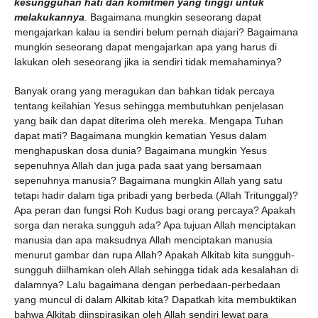
kesungguhan hati dan komitmen yang tinggi untuk
melakukannya
. Bagaimana mungkin seseorang dapat
mengajarkan kalau ia sendiri belum pernah diajari? Bagaimana
mungkin seseorang dapat mengajarkan apa yang harus di
lakukan oleh seseorang jika ia sendiri tidak memahaminya?
Banyak orang yang meragukan dan bahkan tidak percaya
tentang keilahian Yesus sehingga membutuhkan penjelasan
yang baik dan dapat diterima oleh mereka. Mengapa Tuhan
dapat mati? Bagaimana mungkin kematian Yesus dalam
menghapuskan dosa dunia? Bagaimana mungkin Yesus
sepenuhnya Allah dan juga pada saat yang bersamaan
sepenuhnya manusia? Bagaimana mungkin Allah yang satu
tetapi hadir dalam tiga pribadi yang berbeda (Allah Tritunggal)?
Apa peran dan fungsi Roh Kudus bagi orang percaya? Apakah
sorga dan neraka sungguh ada? Apa tujuan Allah menciptakan
manusia dan apa maksudnya Allah menciptakan manusia
menurut gambar dan rupa Allah? Apakah Alkitab kita sungguh-
sungguh diilhamkan oleh Allah sehingga tidak ada kesalahan di
dalamnya? Lalu bagaimana dengan perbedaan-perbedaan
yang muncul di dalam Alkitab kita? Dapatkah kita membuktikan
bahwa Alkitab diinspirasikan oleh Allah sendiri lewat para