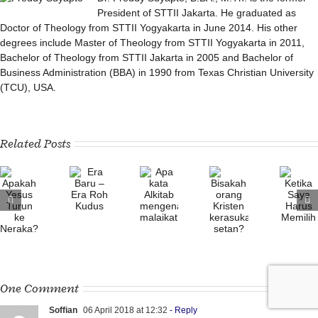
President of STTII Jakarta. He graduated as
Doctor of Theology from STTII Yogyakarta in June 2014. His other
degrees include Master of Theology from STTII Yogyakarta in 2011,
Bachelor of Theology from STTII Jakarta in 2005 and Bachelor of
Business Administration (BBA) in 1990 from Texas Christian University
(TCU), USA.
Related Posts
Ketika
Saya
Era
Harus
Apa
Baru
h
Bisakah
Memilih
kata
–
orang
Alkitab
Era
Kristen
mengenai
Roh
kerasukan
malaikat?
Kudus
a?
setan?
One Comment
Soffian
06 April 2018 at 12:32
- Reply