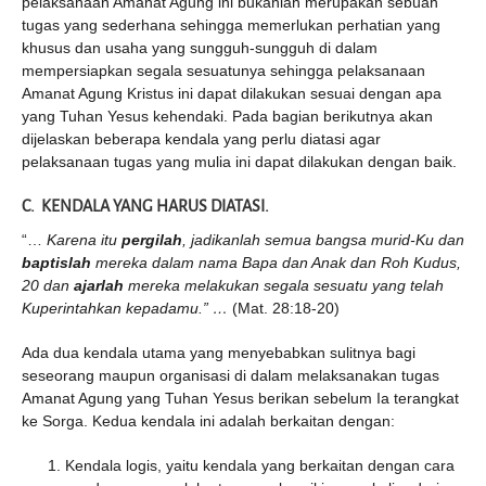
pelaksanaan Amanat Agung ini bukanlah merupakan sebuah
tugas yang sederhana sehingga memerlukan perhatian yang
khusus dan usaha yang sungguh-sungguh di dalam
mempersiapkan segala sesuatunya sehingga pelaksanaan
Amanat Agung Kristus ini dapat dilakukan sesuai dengan apa
yang Tuhan Yesus kehendaki. Pada bagian berikutnya akan
dijelaskan beberapa kendala yang perlu diatasi agar
pelaksanaan tugas yang mulia ini dapat dilakukan dengan baik.
C. KENDALA YANG HARUS DIATASI.
“…
Karena itu
pergilah
, jadikanlah semua bangsa murid-Ku dan
baptislah
mereka dalam nama Bapa dan Anak dan Roh Kudus,
20 dan
ajarlah
mereka melakukan segala sesuatu yang telah
Kuperintahkan kepadamu.” …
(Mat. 28:18-20)
Ada dua kendala utama yang menyebabkan sulitnya bagi
seseorang maupun organisasi di dalam melaksanakan tugas
Amanat Agung yang Tuhan Yesus berikan sebelum Ia terangkat
ke Sorga. Kedua kendala ini adalah berkaitan dengan:
Kendala logis, yaitu kendala yang berkaitan dengan cara