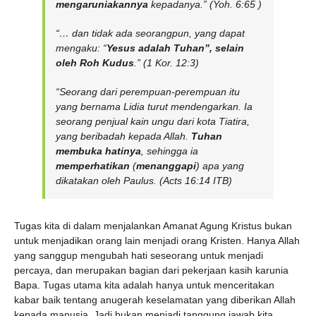
mengaruniakannya
kepadanya.” (Yoh. 6:65 )
“… dan tidak ada seorangpun, yang dapat
mengaku: “
Yesus adalah Tuhan”, selain
oleh Roh Kudus
.” (1 Kor. 12:3)
“Seorang dari perempuan-perempuan itu
yang bernama Lidia turut mendengarkan. Ia
seorang penjual kain ungu dari kota Tiatira,
yang beribadah kepada Allah.
Tuhan
membuka hatinya
, sehingga ia
memperhatikan
(
menanggapi
) apa yang
dikatakan oleh Paulus. (Acts 16:14 ITB)
Tugas kita di dalam menjalankan Amanat Agung Kristus bukan
untuk menjadikan orang lain menjadi orang Kristen. Hanya Allah
yang sanggup mengubah hati seseorang untuk menjadi
percaya, dan merupakan bagian dari pekerjaan kasih karunia
Bapa. Tugas utama kita adalah hanya untuk menceritakan
kabar baik tentang anugerah keselamatan yang diberikan Allah
kepada manusia. Jadi bukan menjadi tanggung jawab kita