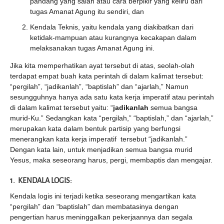
pandang yang salah atau cara berpikir yang keliru dari
tugas Amanat Agung itu sendiri, dan
Kendala Teknis, yaitu kendala yang diakibatkan dari
ketidak-mampuan atau kurangnya kecakapan dalam
melaksanakan tugas Amanat Agung ini.
Jika kita memperhatikan ayat tersebut di atas, seolah-olah
terdapat empat buah kata perintah di dalam kalimat tersebut:
“pergilah”, “jadikanlah”, “baptislah” dan “ajarlah,” Namun
sesungguhnya hanya ada satu kata kerja imperatif atau perintah
di dalam kalimat tersebut yaitu: “
jadikanlah
semua bangsa
murid-Ku.” Sedangkan kata “pergilah,” “baptislah,” dan “ajarlah,”
merupakan kata dalam bentuk partisip yang berfungsi
menerangkan kata kerja imperatif tersebut “jadikanlah.”
Dengan kata lain, untuk menjadikan semua bangsa murid
Yesus, maka seseorang harus, pergi, membaptis dan mengajar.
1. KENDALA LOGIS:
Kendala logis ini terjadi ketika seseorang mengartikan kata
“pergilah” dan “baptislah” dan membatasinya dengan
pengertian harus meninggalkan pekerjaannya dan segala