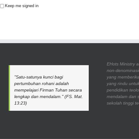
Keep me signed in
EHots Ministry 
non-denominasio
"Satu-satunya kunci bagi
yang memberika
pertumbuhan rohani adalah
yang rindu unt
mempelajari Firman Tuhan secara
pendidikan teolo
lengkap dan mendalam." (FS. Mat.
mendalam dan si
13:23)
sekolah tinggi te