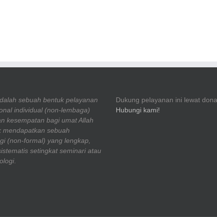
adalah sebuah bentuk pelayanan
Dukung pelayanan ini lewat dona
nal individual (non-lembaga)
Hubungi kami!
n kesempatan bagi umat Allah
uk mendapatkan sebuah
gi (non-formal) yang lengkap,
stematis setingkat seminari atau
ologi
.