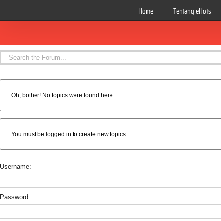
Skip
Home
Tentang eHots
to
content
Oh, bother! No topics were found here.
You must be logged in to create new topics.
Username:
Password: