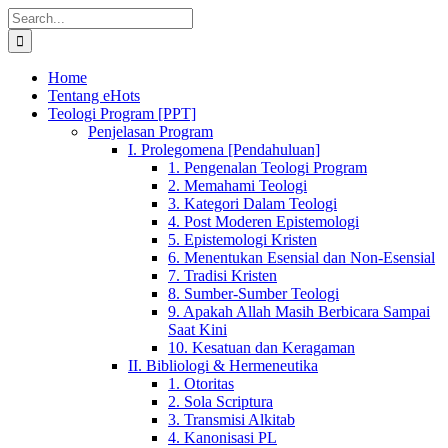
Skip
Search
to
for:
content
Home
Tentang eHots
Teologi Program [PPT]
Penjelasan Program
I. Prolegomena [Pendahuluan]
1. Pengenalan Teologi Program
2. Memahami Teologi
3. Kategori Dalam Teologi
4. Post Moderen Epistemologi
5. Epistemologi Kristen
6. Menentukan Esensial dan Non-Esensial
7. Tradisi Kristen
8. Sumber-Sumber Teologi
9. Apakah Allah Masih Berbicara Sampai
Saat Kini
10. Kesatuan dan Keragaman
II. Bibliologi & Hermeneutika
1. Otoritas
2. Sola Scriptura
3. Transmisi Alkitab
4. Kanonisasi PL