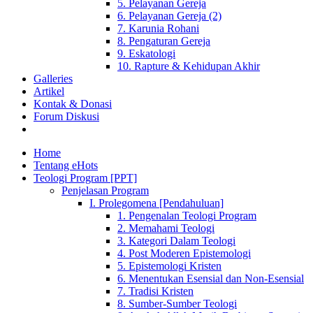
5. Pelayanan Gereja
6. Pelayanan Gereja (2)
7. Karunia Rohani
8. Pengaturan Gereja
9. Eskatologi
10. Rapture & Kehidupan Akhir
Galleries
Artikel
Kontak & Donasi
Forum Diskusi
Home
Tentang eHots
Teologi Program [PPT]
Penjelasan Program
I. Prolegomena [Pendahuluan]
1. Pengenalan Teologi Program
2. Memahami Teologi
3. Kategori Dalam Teologi
4. Post Moderen Epistemologi
5. Epistemologi Kristen
6. Menentukan Esensial dan Non-Esensial
7. Tradisi Kristen
8. Sumber-Sumber Teologi