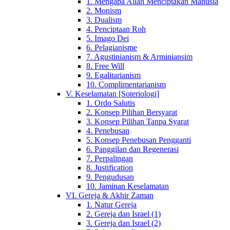
1. Mengapa Allah Menciptakan Manusia
2. Monism
3. Dualism
4. Penciptaan Roh
5. Imago Dei
6. Pelagianisme
7. Agustinianism & Arminiansim
8. Free Will
9. Egalitarianism
10. Complimentarianism
V. Keselamatan [Soteriologi]
1. Ordo Salutis
2. Konsep Pilihan Bersyarat
3. Konsep Pilihan Tanpa Syarat
4. Penebusan
5. Konsep Penebusan Pengganti
6. Panggilan dan Regenerasi
7. Perpalingan
8. Justification
9. Pengudusan
10. Jaminan Keselamatan
VI. Gereja & Akhir Zaman
1. Natur Gereja
2. Gereja dan Israel (1)
3. Gereja dan Israel (2)