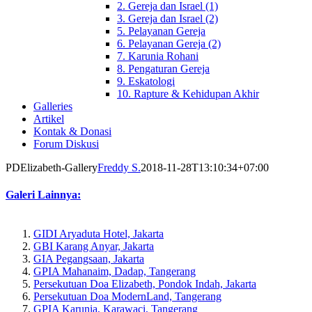
2. Gereja dan Israel (1)
3. Gereja dan Israel (2)
5. Pelayanan Gereja
6. Pelayanan Gereja (2)
7. Karunia Rohani
8. Pengaturan Gereja
9. Eskatologi
10. Rapture & Kehidupan Akhir
Galleries
Artikel
Kontak & Donasi
Forum Diskusi
PDElizabeth-Gallery
Freddy S.
2018-11-28T13:10:34+07:00
Galeri Lainnya:
GIDI Aryaduta Hotel, Jakarta
GBI Karang Anyar, Jakarta
GIA Pegangsaan, Jakarta
GPIA Mahanaim, Dadap, Tangerang
Persekutuan Doa Elizabeth, Pondok Indah, Jakarta
Persekutuan Doa ModernLand, Tangerang
GPIA Karunia, Karawaci, Tangerang