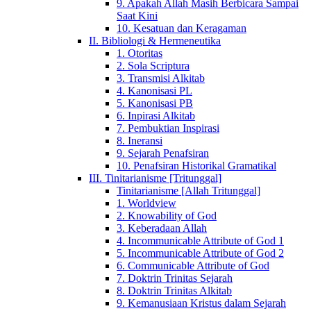
9. Apakah Allah Masih Berbicara Sampai
Saat Kini
10. Kesatuan dan Keragaman
II. Bibliologi & Hermeneutika
1. Otoritas
2. Sola Scriptura
3. Transmisi Alkitab
4. Kanonisasi PL
5. Kanonisasi PB
6. Inpirasi Alkitab
7. Pembuktian Inspirasi
8. Ineransi
9. Sejarah Penafsiran
10. Penafsiran Historikal Gramatikal
III. Tinitarianisme [Tritunggal]
Tinitarianisme [Allah Tritunggal]
1. Worldview
2. Knowability of God
3. Keberadaan Allah
4. Incommunicable Attribute of God 1
5. Incommunicable Attribute of God 2
6. Communicable Attribute of God
7. Doktrin Trinitas Sejarah
8. Doktrin Trinitas Alkitab
9. Kemanusiaan Kristus dalam Sejarah