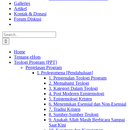
Galleries
Artikel
Kontak & Donasi
Forum Diskusi
Search
for:
Home
Tentang eHots
Teologi Program [PPT]
Penjelasan Program
I. Prolegomena [Pendahuluan]
1. Pengenalan Teologi Program
2. Memahami Teologi
3. Kategori Dalam Teologi
4. Post Moderen Epistemologi
5. Epistemologi Kristen
6. Menentukan Esensial dan Non-Esensial
7. Tradisi Kristen
8. Sumber-Sumber Teologi
9. Apakah Allah Masih Berbicara Sampai
Saat Kini