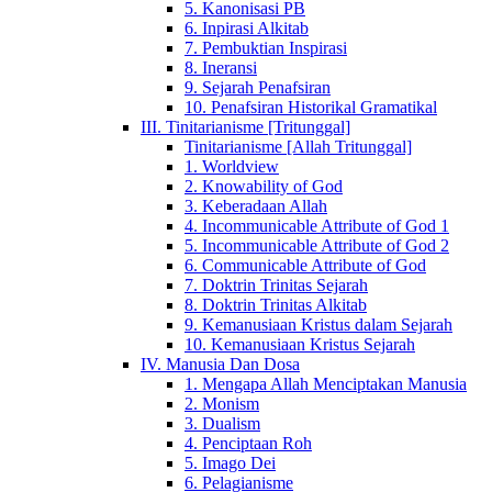
5. Kanonisasi PB
6. Inpirasi Alkitab
7. Pembuktian Inspirasi
8. Ineransi
9. Sejarah Penafsiran
10. Penafsiran Historikal Gramatikal
III. Tinitarianisme [Tritunggal]
Tinitarianisme [Allah Tritunggal]
1. Worldview
2. Knowability of God
3. Keberadaan Allah
4. Incommunicable Attribute of God 1
5. Incommunicable Attribute of God 2
6. Communicable Attribute of God
7. Doktrin Trinitas Sejarah
8. Doktrin Trinitas Alkitab
9. Kemanusiaan Kristus dalam Sejarah
10. Kemanusiaan Kristus Sejarah
IV. Manusia Dan Dosa
1. Mengapa Allah Menciptakan Manusia
2. Monism
3. Dualism
4. Penciptaan Roh
5. Imago Dei
6. Pelagianisme