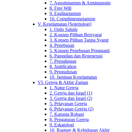
7. Agustinianism & Arminiansim
8. Free Will
9. Egalitarianism
10. Complimentarianism
V. Keselamatan [Soteriologi]
1. Ordo Salutis
2. Konsep Pilihan Bersyarat
3. Konsep Pilihan Tanpa Syarat
4. Penebusan
5. Konsep Penebusan Pengganti
6. Panggilan dan Regenerasi
7. Perpalingan
8. Justification
9. Pengudusan
10. Jaminan Keselamatan
VI. Gereja & Akhir Zaman
1. Natur Gereja
2. Gereja dan Israel (1)
3. Gereja dan Israel (2)
5. Pelayanan Gereja
6. Pelayanan Gereja (2)
7. Karunia Rohani
8. Pengaturan Gereja
9. Eskatologi
10. Rapture & Kehidupan Akhir