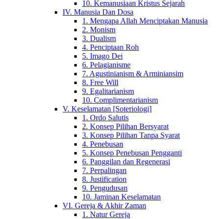
10. Kemanusiaan Kristus Sejarah
IV. Manusia Dan Dosa
1. Mengapa Allah Menciptakan Manusia
2. Monism
3. Dualism
4. Penciptaan Roh
5. Imago Dei
6. Pelagianisme
7. Agustinianism & Arminiansim
8. Free Will
9. Egalitarianism
10. Complimentarianism
V. Keselamatan [Soteriologi]
1. Ordo Salutis
2. Konsep Pilihan Bersyarat
3. Konsep Pilihan Tanpa Syarat
4. Penebusan
5. Konsep Penebusan Pengganti
6. Panggilan dan Regenerasi
7. Perpalingan
8. Justification
9. Pengudusan
10. Jaminan Keselamatan
VI. Gereja & Akhir Zaman
1. Natur Gereja