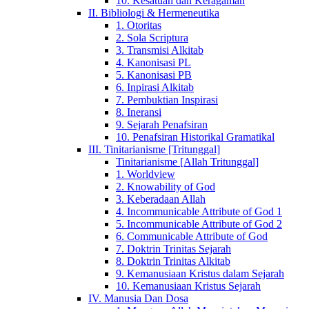
10. Kesatuan dan Keragaman
II. Bibliologi & Hermeneutika
1. Otoritas
2. Sola Scriptura
3. Transmisi Alkitab
4. Kanonisasi PL
5. Kanonisasi PB
6. Inpirasi Alkitab
7. Pembuktian Inspirasi
8. Ineransi
9. Sejarah Penafsiran
10. Penafsiran Historikal Gramatikal
III. Tinitarianisme [Tritunggal]
Tinitarianisme [Allah Tritunggal]
1. Worldview
2. Knowability of God
3. Keberadaan Allah
4. Incommunicable Attribute of God 1
5. Incommunicable Attribute of God 2
6. Communicable Attribute of God
7. Doktrin Trinitas Sejarah
8. Doktrin Trinitas Alkitab
9. Kemanusiaan Kristus dalam Sejarah
10. Kemanusiaan Kristus Sejarah
IV. Manusia Dan Dosa